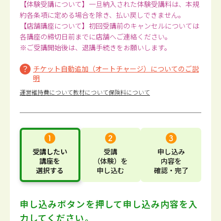
【体験受講について】一旦納入された体験受講料は、本規
約各条項に定める場合を除き、払い戻しできません。
【店舗講座について】初回受講前のキャンセルについては
各講座の締切日前までに店舗へご連絡ください。
※ご受講開始後は、退講手続きをお願いします。
チケット自動追加（オートチャージ）についてのご説
明
運営維持費について
教材について
保険料について
受講したい
受講
申し込み
講座
を
（体験）
を
内容
を
選択する
申し込む
確認・完了
申し込みボタンを押して
申し込み内容を入
力してください。