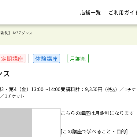
店舗一覧
ご利用ガイ
謝制】JAZZダンス
定期講座
体験講座
月謝制
ンス
・第4（金）13:00～14:00
受講料計：
9,350円
（税込）／ 1チケ
／ 1チケット
こちらの講座は月謝制になります
[この講座で学べること・目的]