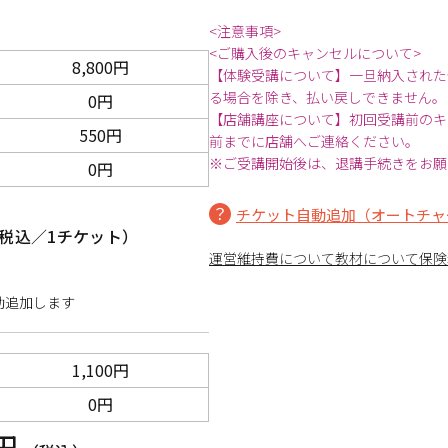
<注意事項>
<ご購入後のキャンセルについて>
8,800円
【体験受講について】一旦納入された
る場合を除き、払い戻しできません。
0円
【店舗講座について】初回受講前のキ
550円
前までに店舗へご連絡ください。
※ご受講開始後は、退講手続きをお願
0円
チケット自動追加（オートチャ
税込／1チケット）
運営維持費について
教材について
保険
動追加します
1,100円
0円
0円