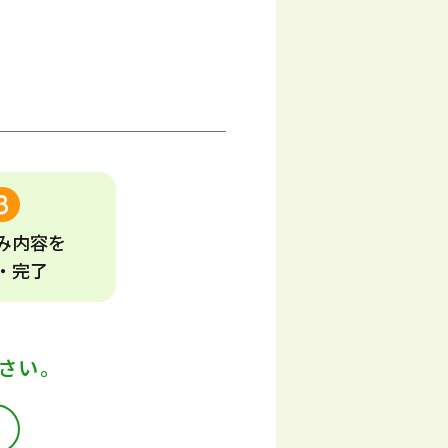
み
内容
を
・完了
さい。