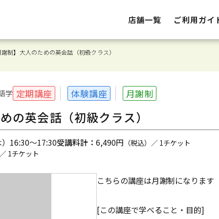
店舗一覧
ご利用ガイ
月謝制】大人のための英会話（初級クラス）
定期講座
体験講座
月謝制
語学
ための英会話（初級クラス）
16:30～17:30
受講料計：
6,490円
（税込）／ 1チケット
／ 1チケット
こちらの講座は月謝制になります
[この講座で学べること・目的]