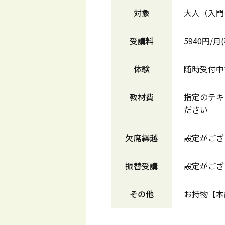
対象
大人（入門
受講料
5940円/
体験
随時受付中
教材費
指定のテキ
ださい
欠席繰越
設定がござ
振替受講
設定がござ
その他
お持物【本