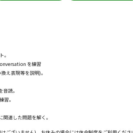
ト。
versation を練習
い換え表現等を説明)。
n を音読。
練習。
tion に関連した問題を解く。
替はございません)。お休みの場合には休会制度をご利用くださ