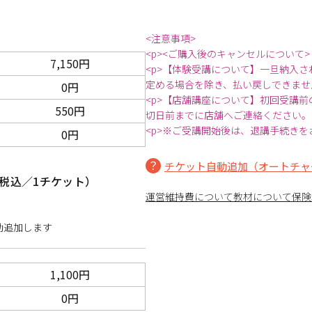
<注意事項>
<p><ご購入後のキャンセルについて>
7,150円
<p>【体験受講について】一旦納入
定める場合を除き、払い戻しできませ
0円
<p>【店舗講座について】初回受講
550円
切日前までに店舗へご連絡ください。
<p>※ご受講開始後は、退講手続きを
0円
チケット自動追加（オートチャ
税込／1チケット）
運営維持費について
教材について
保険
動追加します
1,100円
0円