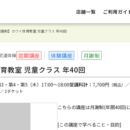
店舗一覧
ご利用ガイ
月謝制】カワイ体育教室 児童クラス 年40回
定期講座
体験講座
月謝制
武道体操
育教室 児童クラス 年40回
・第4・第5（木）17:00～18:00
受講料計：
7,700円
（税込）／
／ 1チケット
こちらの講座は月謝制(年間40回)
[この講座で学べること・目的]