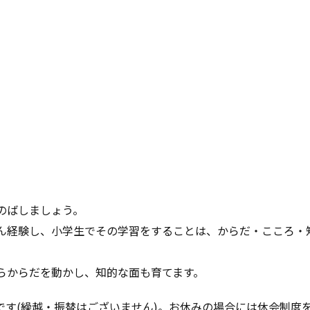
をのばしましょう。
さん経験し、小学生でその学習をすることは、からだ・こころ・
からからだを動かし、知的な面も育てます。
講座です(繰越・振替はございません)。お休みの場合には休会制