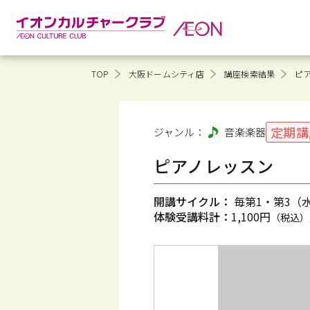
TOP
大阪ドームシティ店
講座検索結果
ピ
定期講
ジャンル：
音楽
楽器
ピアノレッスン
開講サイクル：
毎第1・第3（水）
体験受講料計：
1,100円
（税込）