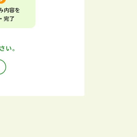
み
内容
を
・完了
さい。