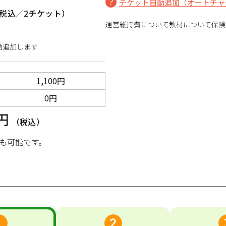
チケット自動追加（オートチャ
税込／2チケット）
運営維持費について
教材について
保険
動追加します
1,100円
0円
0円
（税込）
も可能です。