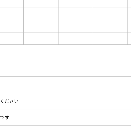
ください
です