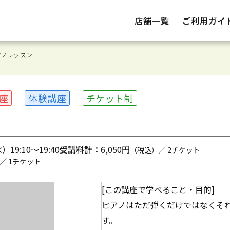
店舗一覧
ご利用ガイ
アノレッスン
座
体験講座
チケット制
19:10～19:40
受講料計：
6,050円
（税込）／ 2チケット
／ 1チケット
[この講座で学べること・目的]
ピアノはただ弾くだけではなくそ
す。