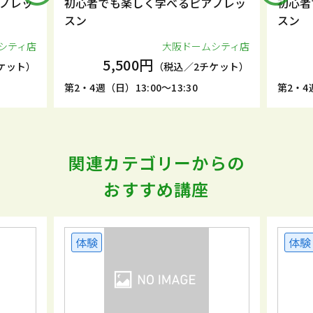
ノレッ
初心者でも楽しく学べるピアノレッ
初心者
スン
スン
シティ店
大阪ドームシティ店
5,500円
ケット）
（税込／2チケット）
第2・4週（日）13:00～13:30
第2・4週
関連カテゴリーからの
おすすめ講座
体験
体験