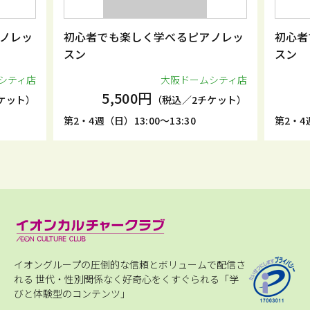
ノレッ
初心者でも楽しく学べるピアノレッ
初心者
スン
スン
シティ店
大阪ドームシティ店
5,500円
ケット）
（税込／2チケット）
第2・4週（日）13:00～13:30
第2・4週
イオングループの圧倒的な信頼とボリュームで配信さ
れる
世代・性別関係なく好奇心をくすぐられる「学
びと体験型のコンテンツ」