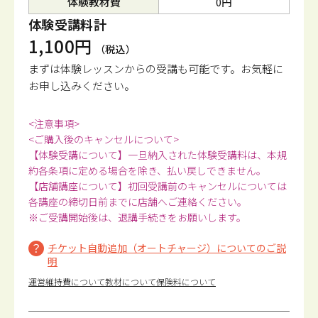
体験教材費
0円
体験受講料計
1,100円
（税込）
まずは体験レッスンからの受講も可能です。
お気軽に
お申し込みください。
<注意事項>
<ご購入後のキャンセルについて>
【体験受講について】一旦納入された体験受講料は、本規
約各条項に定める場合を除き、払い戻しできません。
【店舗講座について】初回受講前のキャンセルについては
各講座の締切日前までに店舗へご連絡ください。
※ご受講開始後は、退講手続きをお願いします。
チケット自動追加（オートチャージ）についてのご説
明
運営維持費について
教材について
保険料について