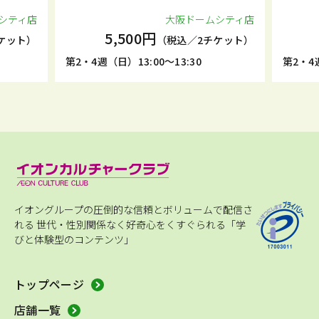
シティ店
大阪ドームシティ店
5,500円
ケット）
（税込／2チケット）
第2・4週（日）13:00～13:30
第2・4週
イオングループの圧倒的な信頼とボリュームで配信さ
れる
世代・性別関係なく好奇心をくすぐられる「学
びと体験型のコンテンツ」
トップページ
店舗一覧