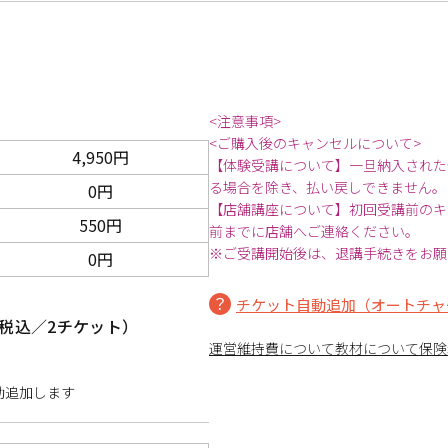
<注意事項>
<ご購入後のキャンセルについて>
4,950円
【体験受講について】一旦納入された
る場合を除き、払い戻しできません。
0円
【店舗講座について】初回受講前のキ
550円
前までに店舗へご連絡ください。
※ご受講開始後は、退講手続きをお願
0円
チケット自動追加（オートチャ
税込／2チケット）
運営維持費について
教材について
保険
動追加します