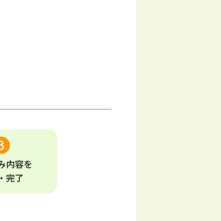
み
内容
を
・完了