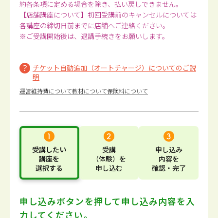
約各条項に定める場合を除き、払い戻しできません。
【店舗講座について】初回受講前のキャンセルについては
各講座の締切日前までに店舗へご連絡ください。
※ご受講開始後は、退講手続きをお願いします。
チケット自動追加（オートチャージ）についてのご説
明
運営維持費について
教材について
保険料について
受講したい
受講
申し込み
講座
を
（体験）
を
内容
を
選択する
申し込む
確認・完了
申し込みボタンを押して
申し込み内容を入
力してください。