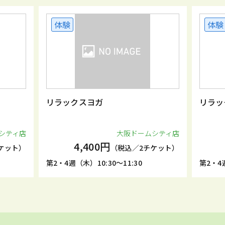
体験
体験
リラックスヨガ
リラッ
シティ店
大阪ドームシティ店
4,400円
ケット）
（税込／2チケット）
第2・4週（木）10:30～11:30
第2・4週