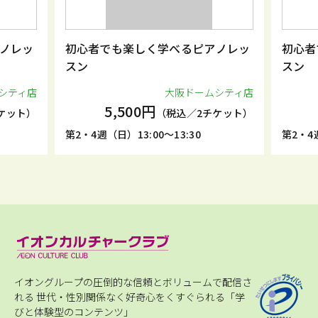
ノレッ
初心者でも楽しく学べるピアノレッ
初心者
スン
スン
シティ店
大阪ドームシティ店
5,500円
ケット）
（税込／2チケット）
第2・4週（日）13:00～13:30
第2・4週
イオングループの圧倒的な信頼とボリュームで配信さ
れる
世代・性別関係なく好奇心をくすぐられる「学
びと体験型のコンテンツ」