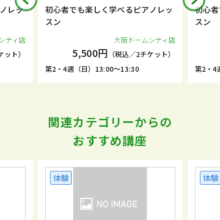
ノレッ
初心者でも楽しく学べるピアノレッ
初心者
スン
スン
シティ店
大阪ドームシティ店
5,500円
ケット）
（税込／2チケット）
第2・4週（日）13:00～13:30
第2・4週
関連カテゴリーからの
おすすめ講座
体験
体験