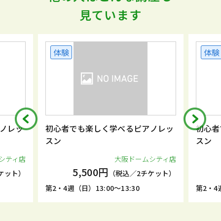
見ています
体験
体験
ノレッ
初心者でも楽しく学べるピアノレッ
初心者
スン
スン
シティ店
大阪ドームシティ店
5,500円
ケット）
（税込／2チケット）
第2・4週（日）13:00～13:30
第2・4週