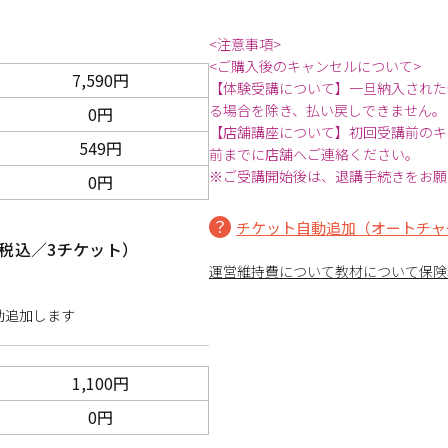
<注意事項>
<ご購入後のキャンセルについて>
7,590円
【体験受講について】一旦納入された
る場合を除き、払い戻しできません。
0円
【店舗講座について】初回受講前のキ
549円
前までに店舗へご連絡ください。
※ご受講開始後は、退講手続きをお願
0円
チケット自動追加（オートチャ
税込／3チケット）
運営維持費について
教材について
保険
動追加します
1,100円
0円