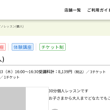
店舗一覧
ご利用ガイ
ノレッスン(個人)
座
体験講座
チケット制
)
（木）16:00～16:30
受講料計：
8,139円
（税込）／ 3チケット
／ 1チケット
30分個人レッスンです
お子さまから大人までどなたでも