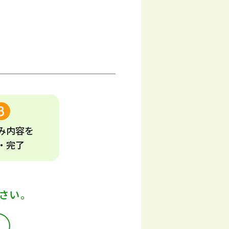
み
内容
を
・完了
さい。