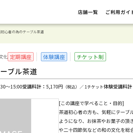
店舗一覧
ご利用ガイ
道初心者の為のテーブル茶道
定期講座
体験講座
チケット制
文化
テーブル茶道
0～15:00
受講料計：
5,170円
体験受講料計
（税込）／ 1チケット
[この講座で学べること・目的]
茶道初心者の方も、気軽にテーブ
ようになり、お抹茶やお菓子の頂
や二十四節気などの和の文化を総