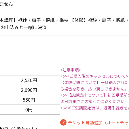
ません
本講座】袱紗・扇子・懐紙・楊枝 【体験】袱紗・扇子・懐紙・楊
0円お申込みと一緒に決済
<注意事項>
<p><ご購入後のキャンセルについて>
2,530円
【体験受講について】一旦納入された
る場合を除き、払い戻しできません。
2,090円
<p>【店舗講座について】初回受講
550円
切日前までに店舗へご連絡ください。
<p>※ご受講開始後は、退講手続きを
0円
チケット自動追加（オートチャ
税込／1チケット）