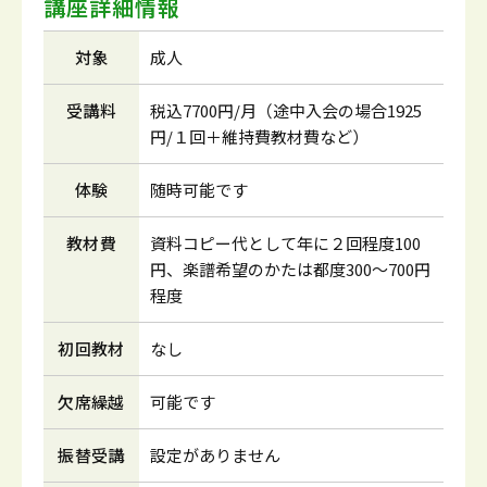
講座詳細情報
対象
成人
受講料
税込7700円/月（途中入会の場合1925
円/１回＋維持費教材費など）
体験
随時可能です
教材費
資料コピー代として年に２回程度100
円、楽譜希望のかたは都度300～700円
程度
初回教材
なし
欠席繰越
可能です
振替受講
設定がありません