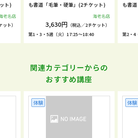
ット)
も書道「毛筆・硬筆」(2チケット)
も書道
海老名店
海老名店
3,630円
ケット）
（税込／2チケット）
5
第1・3・5週（火）17:25～18:40
第2・4・
関連カテゴリーからの
おすすめ講座
体験
体験