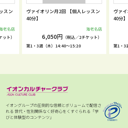
ッスン
ヴァイオリン月2回 【個人レッスン
ヴァイ
40分】
40分】
海老名店
海老名店
6,050円
ケット）
（税込／2チケット）
第1・3週（木）14:40～15:20
第1・3週
イオングループの圧倒的な信頼とボリュームで配信さ
れる
世代・性別関係なく好奇心をくすぐられる「学
びと体験型のコンテンツ」