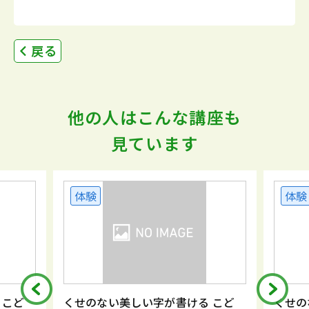
戻る
他の人はこんな講座も
見ています
体験
体験
 こど
くせのない美しい字が書ける こど
くせの