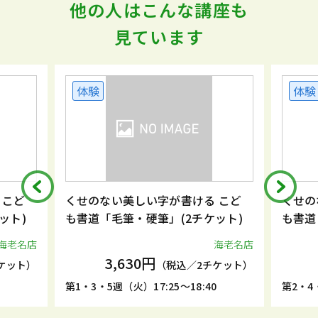
他の人はこんな講座も
見ています
体験
体験
 こど
くせのない美しい字が書ける こど
くせの
ット)
も書道「毛筆・硬筆」(2チケット)
も書道
海老名店
海老名店
3,630円
ケット）
（税込／2チケット）
5
第1・3・5週（火）17:25～18:40
第2・4・