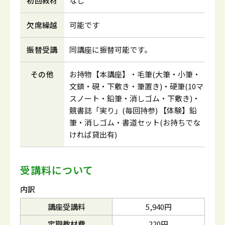
初回教材
なし
欠席繰越
可能です
振替受講
同講座に振替可能です。
その他
お持物【本講座】・毛筆(大筆・小筆・
文鎮・硯・下敷き・筆置き)・硬筆(10マ
スノート・鉛筆・消しゴム・下敷き)・
競書誌「実り」(毎回持参) 【体験】鉛
筆・消しゴム・書道セット(お持ちでな
ければ貸出有)
受講料について
内訳
講座受講料
5,940円
定期教材費
220円