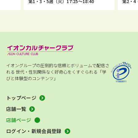
5
第1・3・5週（火）17:25～18:40
第2・4・
イオングループの圧倒的な信頼とボリュームで配信さ
れる
世代・性別関係なく好奇心をくすぐられる「学
びと体験型のコンテンツ」
トップページ
店舗一覧
店舗ページ
ログイン・新規会員登録