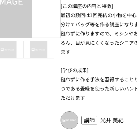
[この講座の内容と特徴]
最初の数回は1回完結の小物を中
分けてバッグ等を作る講座になり
縫わずに作りますので、ミシンや
ろん、目が見にくくなったシニア
ます
[学びの成果]
縫わずに作る手法を習得すること
つである畳縁を使った新しいハン
ただけます
講師
光井 美紀