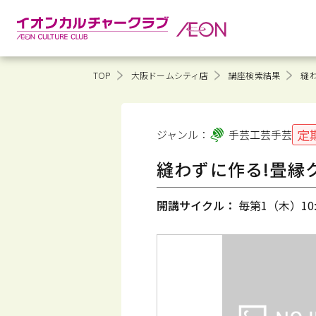
TOP
大阪ドームシティ店
講座検索結果
縫
定
ジャンル：
手芸工芸
手芸
縫わずに作る!畳縁
開講サイクル：
毎第1（木）10:3