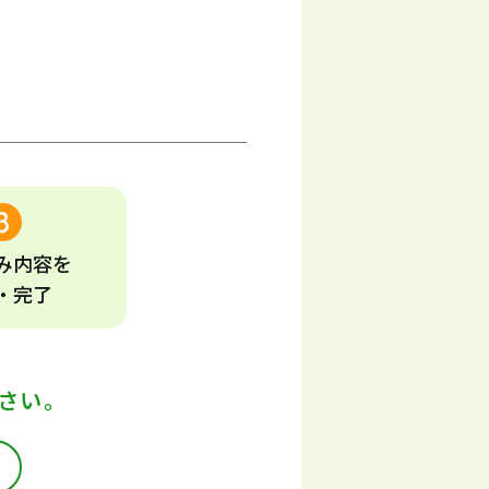
み
内容
を
・完了
さい。