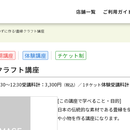
店舗一覧
ご利用ガイ
わずに作る!畳縁クラフト講座
期講座
体験講座
チケット制
クラフト講座
0～12:30
受講料計：
3,300円
体験受講料計
（税込）／ 1チケット
[この講座で学べること・目的]
日本の伝統的な素材である畳縁を
や小物を作る講座になります。