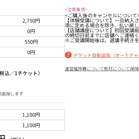
<注意事項>
<ご購入後のキャンセルについて
【体験受講について】一旦納入
2,750円
項に定める場合を除き、払い戻
【店舗講座について】初回受講
0円
の締切日前までに店舗へご連絡
※ご受講開始後は、退講手続きを
550円
0円
チケット自動追加（オートチャ
運営維持費について
教材について
保険
税込／1チケット）
動追加します
1,100円
1,100円
0円