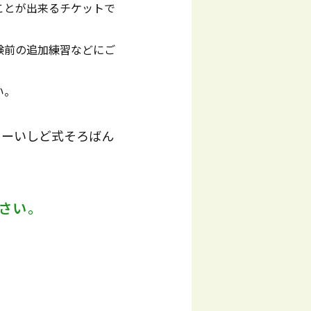
ことが出来るチケットで
験前の追加練習などにご
い。
ャーいしど式そろばん
さい。