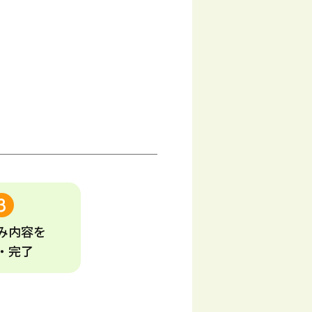
み
内容
を
・完了