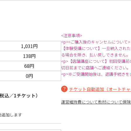
<注意事項>
<p><ご購入後のキャンセルについて>
1,031円
【体験受講について】一旦納入された
る場合を除き、払い戻しできません。
138円
<p>【店舗講座について】初回受講
68円
切日前までに店舗へご連絡ください。
<p>※ご受講開始後は、退講手続きを
0円
チケット自動追加（オートチャ
税込／1チケット）
運営維持費について
教材について
保険
動追加します