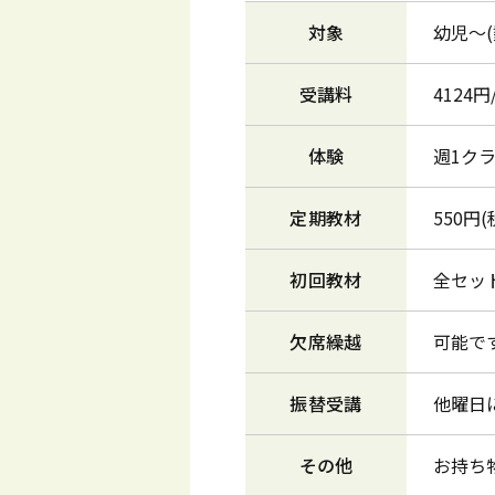
対象
幼児～
受講料
4124
体験
週1ク
定期教材
550円(
初回教材
全セッ
欠席繰越
可能で
振替受講
他曜日
その他
お持ち