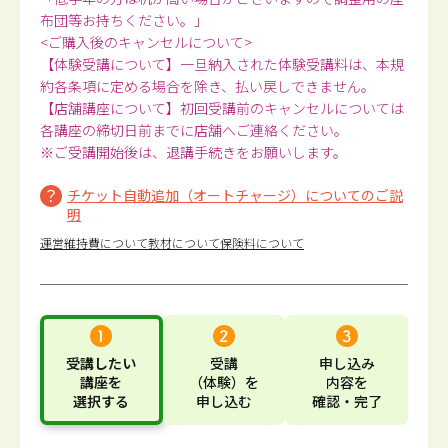
布団等お持ちください。」
<ご購入後のキャンセルについて>
【体験受講について】一旦納入された体験受講料は、本規
約各条項に定める場合を除き、払い戻しできません。
【店舗講座について】初回受講前のキャンセルについては
各講座の締切日前までに店舗へご連絡ください。
※ご受講開始後は、退講手続きをお願いします。
チケット自動追加（オートチャージ）についてのご説
明
運営維持費について
教材について
保険料について
受講したい
受講
申し込み
講座
を
（体験）
を
内容
を
選択する
申し込む
確認・完了