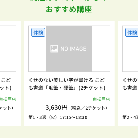
おすすめ講座
体験
体験
 こど
くせのない美しい字が書ける こど
くせの
ット)
も書道「毛筆・硬筆」(2チケット)
も書道
東松戸店
東松戸店
3,630円
ケット）
（税込／2チケット）
第1・3週（火）17:15～18:30
第2・4週