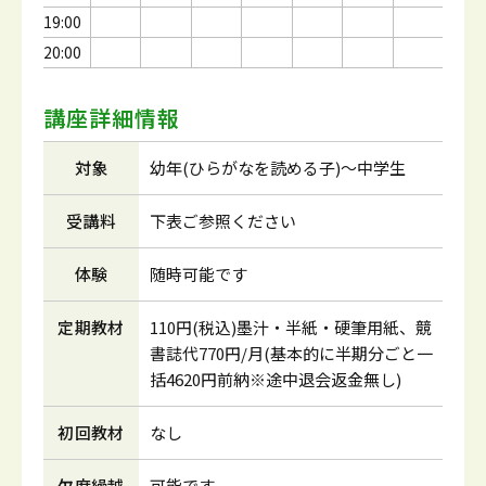
19:00
20:00
講座詳細情報
対象
幼年(ひらがなを読める子)～中学生
受講料
下表ご参照ください
体験
随時可能です
定期教材
110円(税込)墨汁・半紙・硬筆用紙、競
書誌代770円/月(基本的に半期分ごと一
括4620円前納※途中退会返金無し)
初回教材
なし
欠席繰越
可能です