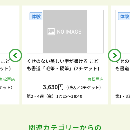
体験
体験
 こど
くせのない美しい字が書ける こど
くせの
ット)
も書道「毛筆・硬筆」(2チケット)
も書道
東松戸店
東松戸店
3,630円
ケット）
（税込／2チケット）
第2・4週（金）17:25～18:40
第1・3週
関連カテゴリーからの