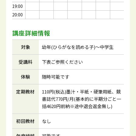
19:00
20:00
講座詳細情報
対象
幼年(ひらがなを読める子)～中学生
受講料
下表ご参照ください
体験
随時可能です
定期教材
110円(税込)墨汁・半紙・硬筆用紙、競
書誌代770円/月(基本的に半期分ごと一
括4620円前納※途中退会返金無し)
初回教材
なし
欠席繰越
可能です