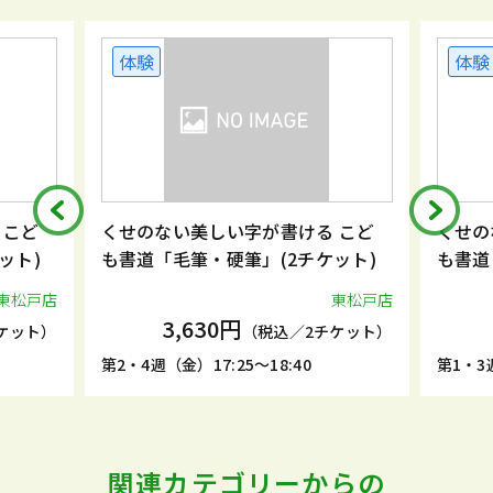
体験
体験
 こど
くせのない美しい字が書ける こど
くせの
ット)
も書道「毛筆・硬筆」(2チケット)
も書道
東松戸店
東松戸店
3,630円
ケット）
（税込／2チケット）
第2・4週（金）17:25～18:40
第1・3週
関連カテゴリーからの