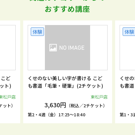
おすすめ講座
体験
体験
 こど
くせのない美しい字が書ける こど
くせの
ット)
も書道「毛筆・硬筆」(2チケット)
も書道
東松戸店
東松戸店
3,630円
ケット）
（税込／2チケット）
第2・4週（金）17:25～18:40
第1・3週