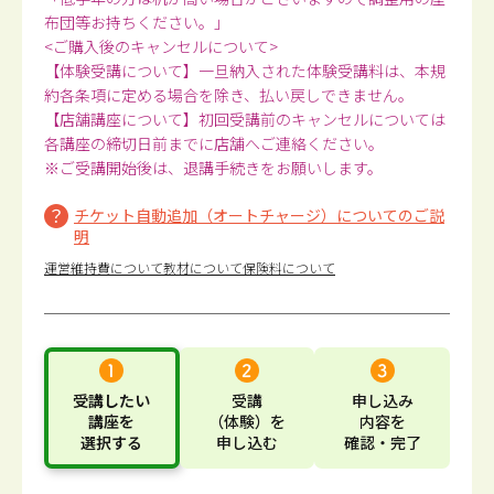
布団等お持ちください。」
<ご購入後のキャンセルについて>
【体験受講について】一旦納入された体験受講料は、本規
約各条項に定める場合を除き、払い戻しできません。
【店舗講座について】初回受講前のキャンセルについては
各講座の締切日前までに店舗へご連絡ください。
※ご受講開始後は、退講手続きをお願いします。
チケット自動追加（オートチャージ）についてのご説
明
運営維持費について
教材について
保険料について
受講したい
受講
申し込み
講座
を
（体験）
を
内容
を
選択する
申し込む
確認・完了