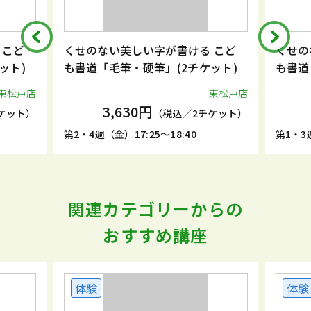
こど
くせのない美しい字が書ける こど
くせの
ト)
も書道「毛筆・硬筆」(2チケット)
も書道「
松戸店
東松戸店
3,630円
ケット）
（税込／2チケット）
第2・4週（金）17:25～18:40
第1・3週（
関連カテゴリーからの
おすすめ講座
体験
体験