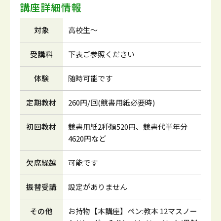
講座詳細情報
対象
高校生～
受講料
下表ご参照ください
体験
随時可能です
定期教材
260円/回(競書用紙必要時)
初回教材
競書用紙2種類520円、競書代半年分
4620円など
欠席繰越
可能です
振替受講
設定がありません
その他
お持物【本講座】ペン:教本 12マスノー