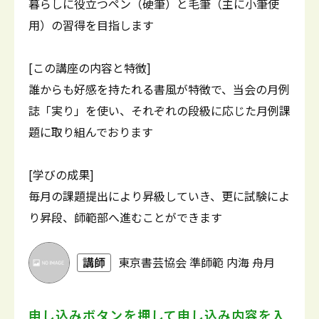
暮らしに役立つペン（硬筆）と毛筆（主に小筆使
用）の習得を目指します
[この講座の内容と特徴]
誰からも好感を持たれる書風が特徴で、当会の月例
誌「実り」を使い、それぞれの段級に応じた月例課
題に取り組んでおります
[学びの成果]
毎月の課題提出により昇級していき、更に試験によ
り昇段、師範部へ進むことができます
講師
東京書芸協会 準師範 内海 舟月
申し込みボタンを押して
申し込み内容を入