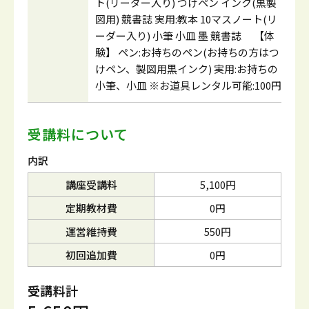
ト(リーダー入り) つけペン インク(黒製
図用) 競書誌 実用:教本 10マスノート(リ
ーダー入り) 小筆 小皿 墨 競書誌 【体
験】 ペン:お持ちのペン(お持ちの方はつ
けペン、製図用黒インク) 実用:お持ちの
小筆、小皿 ※お道具レンタル可能:100円
受講料について
内訳
講座受講料
5,100円
定期教材費
0円
運営維持費
550円
初回追加費
0円
受講料計