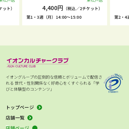
東松戸店
東松戸店
4,400円
ケット）
（税込／2チケット）
第1・3週（月）14:00～15:00
第2・4週
イオングループの圧倒的な信頼とボリュームで配信さ
れる
世代・性別関係なく好奇心をくすぐられる「学
びと体験型のコンテンツ」
トップページ
店舗一覧
店舗ページ