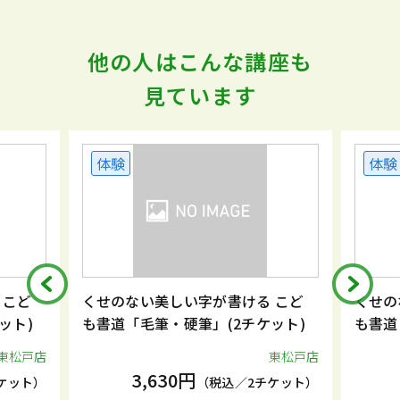
他の人はこんな講座も
見ています
体験
体験
 こど
くせのない美しい字が書ける こど
くせの
ット)
も書道「毛筆・硬筆」(2チケット)
も書道
東松戸店
東松戸店
3,630円
ケット）
（税込／2チケット）