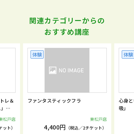
関連カテゴリーからの
おすすめ講座
体験
体験
トレ＆
ファンタスティックフラ
心身と
ス」
吸」
東松戸店
東松戸店
4,400円
ケット）
（税込／2チケット）