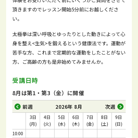
体験をお受けいただく前にいくつかご質問をさせて
頂きますのでレッスン開始5分前にお越しくださ
い。
太極拳は深い呼吸とゆったりとした動きによって心
身を整え<生気>を鍛えるという健康法です。運動が
苦手な方、これまで定期的な運動をしたことがない
方、ご高齢の方も是非始めてみませんか。
受講日時
8月は第1・第3（金）に開催
前週
2026年 8月
次週
3日
4日
5日
6日
7日
8日
9日
(月)
(火)
(水)
(木)
(金)
(土)
(日)
10:00