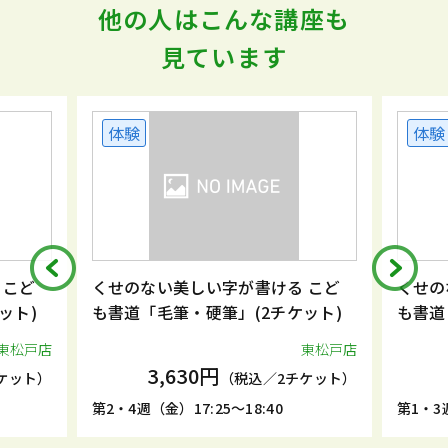
他の人はこんな講座も
見ています
体験
体験
 こど
くせのない美しい字が書ける こど
くせの
ット)
も書道「毛筆・硬筆」(2チケット)
も書道
東松戸店
東松戸店
3,630円
ケット）
（税込／2チケット）
第2・4週（金）17:25～18:40
第1・3週