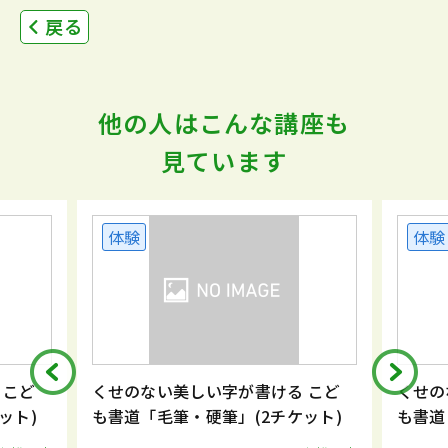
戻る
他の人はこんな講座も
見ています
体験
体験
 こど
くせのない美しい字が書ける こど
くせの
ット)
も書道「毛筆・硬筆」(2チケット)
も書道