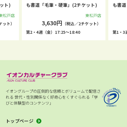
ット)
も書道「毛筆・硬筆」(2チケット)
も書道
東松戸店
東松戸店
3,630円
ケット）
（税込／2チケット）
第2・4週（金）17:25～18:40
第1・3週
イオングループの圧倒的な信頼とボリュームで配信さ
れる
世代・性別関係なく好奇心をくすぐられる「学
びと体験型のコンテンツ」
トップページ