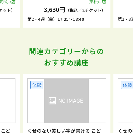
東松戸店
東松戸店
3,630円
ケット）
（税込／2チケット）
第2・4週（金）17:25～18:40
第1・3週
関連カテゴリーからの
おすすめ講座
体験
体験
 こど
くせのない美しい字が書ける こど
くせの