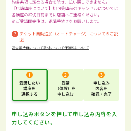
約各条項に定める場合を除き、払い戻しできません。
【店舗講座について】初回受講前のキャンセルについては
各講座の締切日前までに店舗へご連絡ください。
※ご受講開始後は、退講手続きをお願いします。
チケット自動追加（オートチャージ）についてのご説
明
運営維持費について
教材について
保険料について
受講したい
受講
申し込み
講座
を
（体験）
を
内容
を
選択する
申し込む
確認・完了
申し込みボタンを押して
申し込み内容を入
力してください。