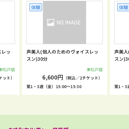
体験
体験
スレッ
声美人(個人のためのヴォイスレッ
声美人
スン)30分
スン)3
東松戸店
東松戸店
6,600円
ケット）
（税込／2チケット）
第1・3週（金）15:00～15:30
第1・3週