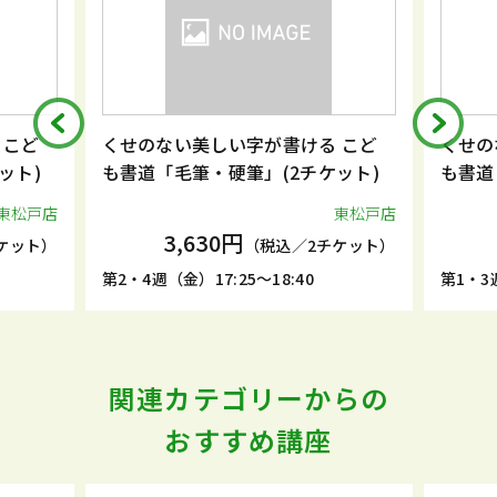
 こど
くせのない美しい字が書ける こど
くせの
ット)
も書道「毛筆・硬筆」(2チケット)
も書道
東松戸店
東松戸店
3,630円
ケット）
（税込／2チケット）
第2・4週（金）17:25～18:40
第1・3週
関連カテゴリーからの
おすすめ講座