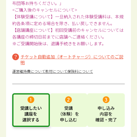
布団等お持ちください。」
<ご購入後のキャンセルについて>
【体験受講について】一旦納入された体験受講料は、本規
約各条項に定める場合を除き、払い戻しできません。
【店舗講座について】初回受講前のキャンセルについては
各講座の締切日前までに店舗へご連絡ください。
※ご受講開始後は、退講手続きをお願いします。
チケット自動追加（オートチャージ）についてのご説
明
運営維持費について
教材について
保険料について
受講したい
受講
申し込み
講座
を
（体験）
を
内容
を
選択する
申し込む
確認・完了