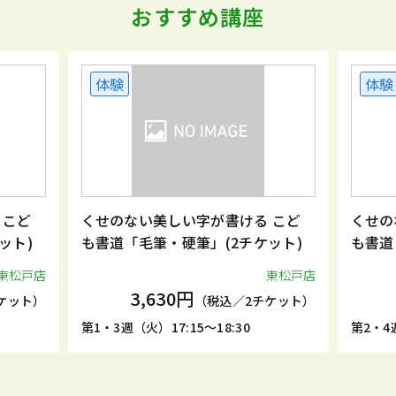
おすすめ講座
体験
体験
 こど
くせのない美しい字が書ける こど
くせの
ット)
も書道「毛筆・硬筆」(2チケット)
も書道
東松戸店
東松戸店
3,630円
ケット）
（税込／2チケット）
第1・3週（火）17:15～18:30
第2・4週