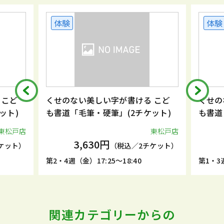
体験
体験
 こど
くせのない美しい字が書ける こど
くせの
ット)
も書道「毛筆・硬筆」(2チケット)
も書道
東松戸店
東松戸店
3,630円
ケット）
（税込／2チケット）
第2・4週（金）17:25～18:40
第1・3週
関連カテゴリーからの