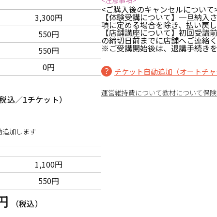
<注意事項>
<ご購入後のキャンセルについて
【体験受講について】一旦納入
3,300円
項に定める場合を除き、払い戻
【店舗講座について】初回受講
550円
の締切日前までに店舗へご連絡
※ご受講開始後は、退講手続きを
550円
0円
チケット自動追加（オートチャ
運営維持費について
教材について
保険
税込／1チケット）
動追加します
1,100円
550円
0円
（税込）