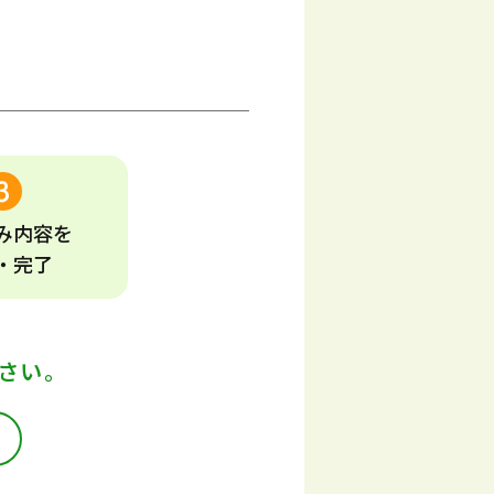
み
内容
を
・完了
さい。