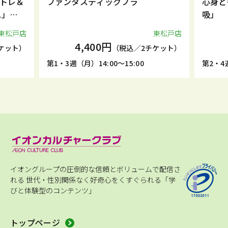
トレ＆
ファンタスティックフラ
心身と
ス」
吸」
東松戸店
東松戸店
4,400円
ケット）
（税込／2チケット）
第1・3週（月）14:00～15:00
第2・4週
イオングループの圧倒的な信頼とボリュームで配信さ
れる
世代・性別関係なく好奇心をくすぐられる「学
びと体験型のコンテンツ」
トップページ