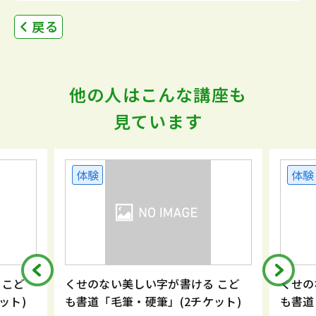
戻る
他の人はこんな講座も
見ています
体験
体験
 こど
くせのない美しい字が書ける こど
くせの
ット)
も書道「毛筆・硬筆」(2チケット)
も書道