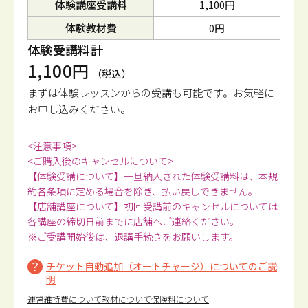
体験講座受講料
1,100円
体験教材費
0円
体験受講料計
1,100円
（税込）
まずは体験レッスンからの受講も可能です。
お気軽に
お申し込みください。
<注意事項>
<ご購入後のキャンセルについて>
【体験受講について】一旦納入された体験受講料は、本規
約各条項に定める場合を除き、払い戻しできません。
【店舗講座について】初回受講前のキャンセルについては
各講座の締切日前までに店舗へご連絡ください。
※ご受講開始後は、退講手続きをお願いします。
チケット自動追加（オートチャージ）についてのご説
明
運営維持費について
教材について
保険料について