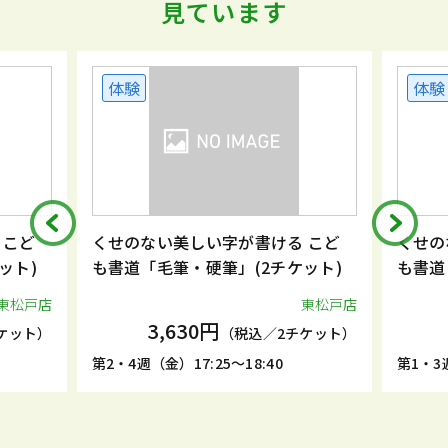
見ています
体験
体験
 こど
くせのない美しい字が書ける こど
くせの
ット)
も書道「毛筆・硬筆」(2チケット)
も書道
東松戸店
東松戸店
3,630円
ケット）
（税込／2チケット）
第2・4週（金）17:25～18:40
第1・3週