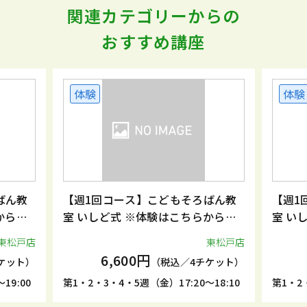
関連カテゴリーからの
おすすめ講座
体験
体験
ばん教
【週1回コース】こどもそろばん教
【週1
からお
室 いしど式 ※体験はこちらからお
室 い
申込みください。
申込み
東松戸店
東松戸店
6,600円
ケット）
（税込／4チケット）
19:00
第1・2・3・4・5週（金）17:20～18:10
第1・2