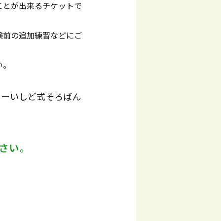
ことが出来るチケットで
験前の追加練習などにご
い。
ャーいしど式そろばん
さい。