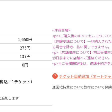
<注意事項>
<p><ご購入後のキャンセルについて>
1,650円
【体験受講について】一旦納入された
る場合を除き、払い戻しできません。
275円
<p>【店舗講座について】初回受講
137円
切日前までに店舗へご連絡ください。
<p>※ご受講開始後は、退講手続きを
0円
チケット自動追加（オートチャ
税込／1チケット）
運営維持費について
教材について
保険
動追加します