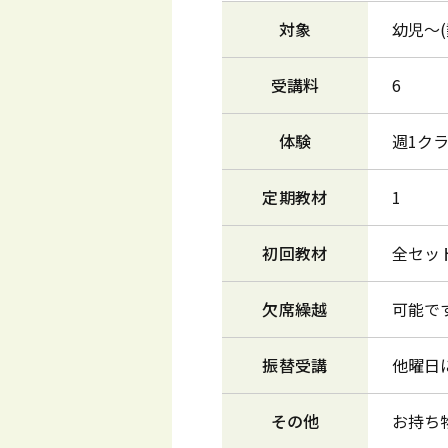
対象
幼児～
受講料
6
体験
週1ク
定期教材
1
初回教材
全セッ
欠席繰越
可能で
振替受講
他曜日
その他
お持ち