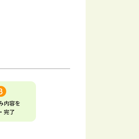
み
内容
を
・完了