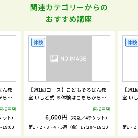
関連カテゴリーからの
おすすめ講座
体験
体験
ばん教
【週1回コース】こどもそろばん教
【週1
からお
室 いしど式 ※体験はこちらからお
室 い
申込みください。
申込み
東松戸店
東松戸店
6,600円
ケット）
（税込／4チケット）
19:00
第1・2・3・4・5週（金）17:20～18:10
第1・2