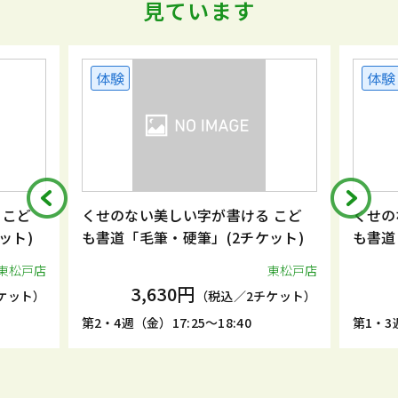
見ています
体験
体験
 こど
くせのない美しい字が書ける こど
くせの
ット)
も書道「毛筆・硬筆」(2チケット)
も書道
東松戸店
東松戸店
3,630円
ケット）
（税込／2チケット）
第2・4週（金）17:25～18:40
第1・3週