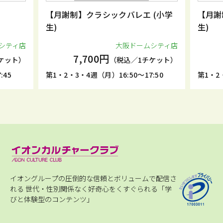
【月謝制】クラシックバレエ (小学
【月謝
生)
生)
シティ店
大阪ドームシティ店
7,700円
ケット）
（税込／1チケット）
:45
第1・2・3・4週（月）16:50～17:50
第1・2・
イオングループの圧倒的な信頼とボリュームで配信さ
れる
世代・性別関係なく好奇心をくすぐられる「学
びと体験型のコンテンツ」