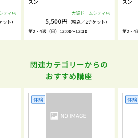
スン
スン
シティ店
大阪ドームシティ店
5,500円
ケット）
（税込／2チケット）
第2・4週（日）13:00～13:30
第2・4週
関連カテゴリーからの
おすすめ講座
体験
体験