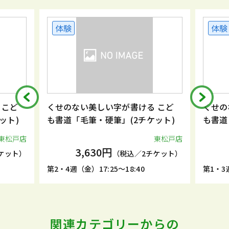
体験
体験
 こど
くせのない美しい字が書ける こど
くせの
ット)
も書道「毛筆・硬筆」(2チケット)
も書道
東松戸店
東松戸店
3,630円
ケット）
（税込／2チケット）
第2・4週（金）17:25～18:40
第1・3週
関連カテゴリーからの