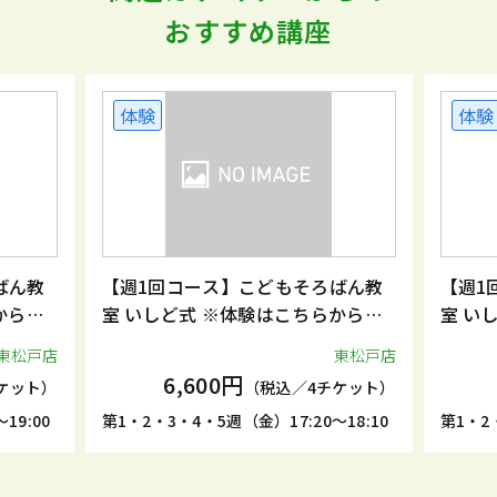
おすすめ講座
体験
体験
ばん教
【週1回コース】こどもそろばん教
【週1
からお
室 いしど式 ※体験はこちらからお
室 い
申込みください。
申込み
東松戸店
東松戸店
6,600円
ケット）
（税込／4チケット）
19:00
第1・2・3・4・5週（金）17:20～18:10
第1・2