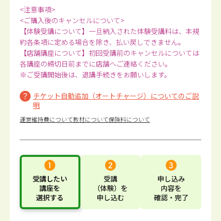
<注意事項>
<ご購入後のキャンセルについて>
【体験受講について】一旦納入された体験受講料は、本規
約各条項に定める場合を除き、払い戻しできません。
【店舗講座について】初回受講前のキャンセルについては
各講座の締切日前までに店舗へご連絡ください。
※ご受講開始後は、退講手続きをお願いします。
チケット自動追加（オートチャージ）についてのご説
明
運営維持費について
教材について
保険料について
受講したい
受講
申し込み
講座
を
（体験）
を
内容
を
選択する
申し込む
確認・完了