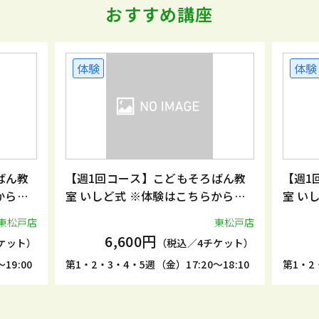
おすすめ講座
体験
体験
ばん教
【週1回コース】こどもそろばん教
【週1
からお
室 いしど式 ※体験はこちらからお
室 い
申込みください。
申込み
東松戸店
東松戸店
6,600円
ケット）
（税込／4チケット）
19:00
第1・2・3・4・5週（金）17:20～18:10
第1・2