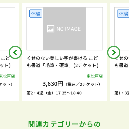
体験
体験
 こど
くせのない美しい字が書ける こど
くせの
ット)
も書道「毛筆・硬筆」(2チケット)
も書道
東松戸店
東松戸店
3,630円
ケット）
（税込／2チケット）
第2・4週（金）17:25～18:40
第1・3週
関連カテゴリーからの