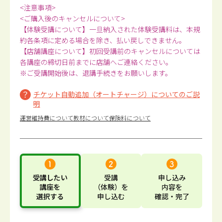
<注意事項>
<ご購入後のキャンセルについて>
【体験受講について】一旦納入された体験受講料は、本規
約各条項に定める場合を除き、払い戻しできません。
【店舗講座について】初回受講前のキャンセルについては
各講座の締切日前までに店舗へご連絡ください。
※ご受講開始後は、退講手続きをお願いします。
チケット自動追加（オートチャージ）についてのご説
明
運営維持費について
教材について
保険料について
受講したい
受講
申し込み
講座
を
（体験）
を
内容
を
選択する
申し込む
確認・完了