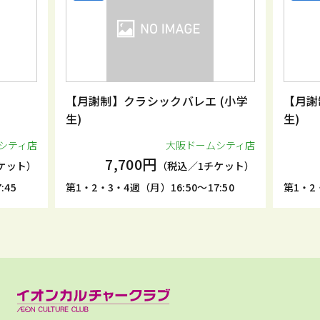
【月謝制】クラシックバレエ (小学
【月謝
生)
生)
シティ店
大阪ドームシティ店
7,700円
ケット）
（税込／1チケット）
:45
第1・2・3・4週（月）16:50～17:50
第1・2・