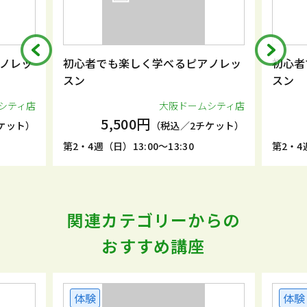
ノレッ
初心者でも楽しく学べるピアノレッ
初心者
スン
スン
シティ店
大阪ドームシティ店
5,500円
ケット）
（税込／2チケット）
第2・4週（日）13:00～13:30
第2・4週
関連カテゴリーからの
おすすめ講座
体験
体験