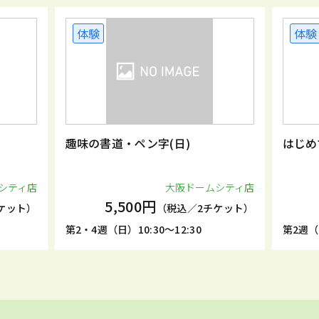
体験
体験
趣味の書道・ペン字(日)
はじめ
シティ店
大阪ドームシティ店
5,500円
ケット）
（税込／2チケット）
第2・4週（日）10:30～12:30
第2週（金