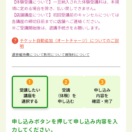
【体験受講について】一旦納入された体験受講料は、本規
項に定める場合を除き、払い戻しできません。
【店舗講座について】初回受講前のキャンセルについては
各講座の締切日前までに店舗へご連絡ください。
※ご受講開始後は、退講手続きをお願いします。
チケット自動追加（オートチャージ）についてのご説
明
運営維持費について
教材について
保険料について
受講したい
受講
申し込み
講座
を
（体験）
を
内容
を
選択する
申し込む
確認・完了
申し込みボタンを押して
申し込み内容を入
力してください。