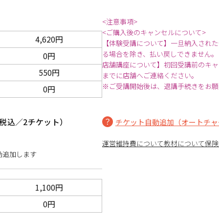
<注意事項>
<ご購入後のキャンセルについて>
4,620円
【体験受講について】一旦納入された
る場合を除き、払い戻しできません。
0円
店舗講座について】初回受講前のキャ
550円
までに店舗へご連絡ください。
※ご受講開始後は、退講手続きをお願
0円
税込／2チケット）
チケット自動追加（オートチャ
運営維持費について
教材について
保険
動追加します
1,100円
0円