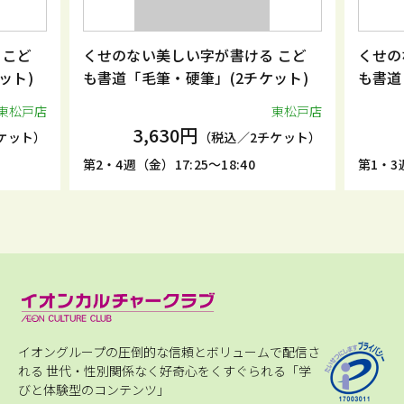
 こど
くせのない美しい字が書ける こど
くせの
ット)
も書道「毛筆・硬筆」(2チケット)
も書道
東松戸店
東松戸店
3,630円
ケット）
（税込／2チケット）
第2・4週（金）17:25～18:40
第1・3週
イオングループの圧倒的な信頼とボリュームで配信さ
れる
世代・性別関係なく好奇心をくすぐられる「学
びと体験型のコンテンツ」