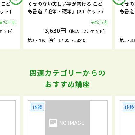
 こど
くせのない美しい字が書ける こど
くせの
ット)
も書道「毛筆・硬筆」(2チケット)
も書道
東松戸店
東松戸店
3,630円
ケット）
（税込／2チケット）
第2・4週（金）17:25～18:40
第1・3週
関連カテゴリーからの
おすすめ講座
体験
体験