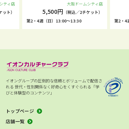
シティ店
大阪ドームシティ店
5,500円
ケット）
（税込／2チケット）
第2・4週（日）13:00～13:30
第2・4週
イオングループの圧倒的な信頼とボリュームで配信さ
れる
世代・性別関係なく好奇心をくすぐられる「学
びと体験型のコンテンツ」
トップページ
店舗一覧