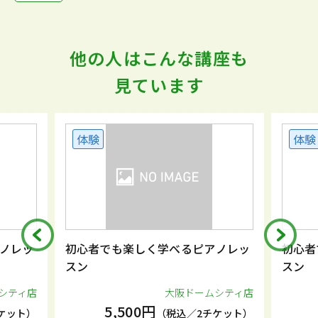
他の人はこんな講座も
見ています
体験
体験
ノレッ
初心者でも楽しく学べるピアノレッ
初心者
スン
スン
シティ店
大阪ドームシティ店
5,500円
ケット）
（税込／2チケット）