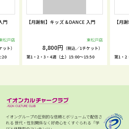
入門
【月謝制】キッズ &DANCE 入門
【月謝
東松戸店
東松戸店
8,800円
ケット）
（税込／1チケット）
:20
第1・2・3・4週（土）15:00～15:50
第1・2・
イオングループの圧倒的な信頼とボリュームで配信さ
れる
世代・性別関係なく好奇心をくすぐられる「学
びと体験型のコンテンツ」