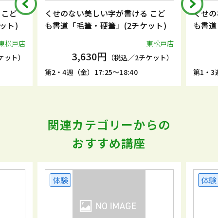
 こど
くせのない美しい字が書ける こど
くせの
ット)
も書道「毛筆・硬筆」(2チケット)
も書道
東松戸店
東松戸店
3,630円
ケット）
（税込／2チケット）
第2・4週（金）17:25～18:40
第1・3週
関連カテゴリーからの
おすすめ講座
体験
体験