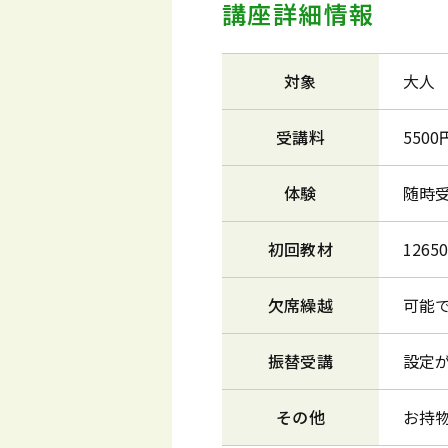
講座詳細情報
対象
大人
受講料
550
体験
随時
初回教材
126
欠席繰越
可能
振替受講
設定
その他
お持