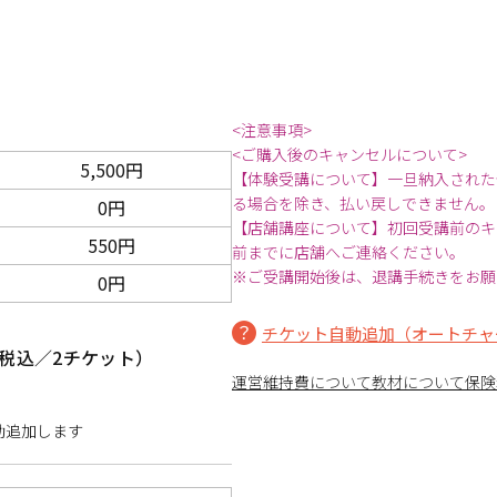
<注意事項>
<ご購入後のキャンセルについて>
5,500円
【体験受講について】一旦納入された
る場合を除き、払い戻しできません。
0円
【店舗講座について】初回受講前のキ
550円
前までに店舗へご連絡ください。
※ご受講開始後は、退講手続きをお願
0円
チケット自動追加（オートチャ
税込／2チケット）
運営維持費について
教材について
保険
動追加します