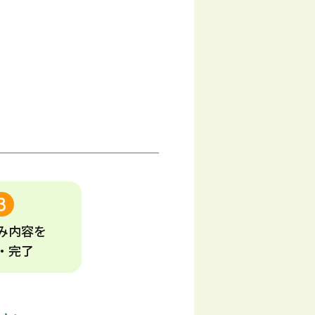
み
内容
を
・完了