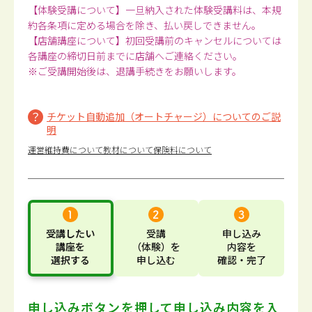
【体験受講について】一旦納入された体験受講料は、本規
約各条項に定める場合を除き、払い戻しできません。
【店舗講座について】初回受講前のキャンセルについては
各講座の締切日前までに店舗へご連絡ください。
※ご受講開始後は、退講手続きをお願いします。
チケット自動追加（オートチャージ）についてのご説
明
運営維持費について
教材について
保険料について
受講したい
受講
申し込み
講座
を
（体験）
を
内容
を
選択する
申し込む
確認・完了
申し込みボタンを押して
申し込み内容を入