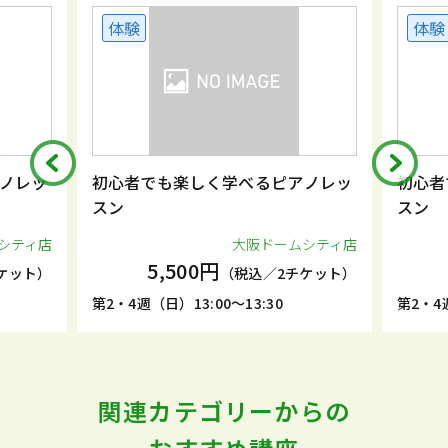
体験
体験
ノレッ
初心者でも楽しく学べるピアノレッ
初心者
スン
スン
シティ店
大阪ドームシティ店
5,500円
ケット）
（税込／2チケット）
第2・4週（日）13:00～13:30
第2・4週
関連カテゴリーからの