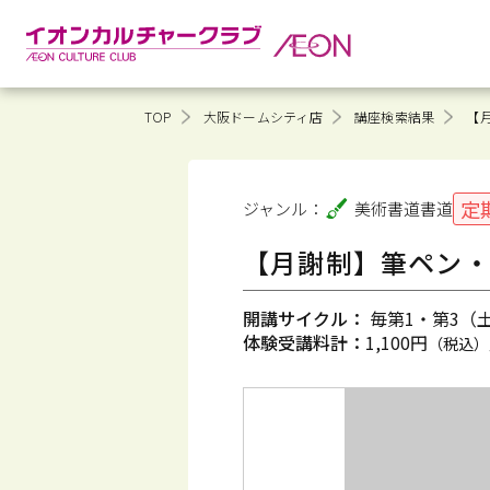
TOP
大阪ドームシティ店
講座検索結果
【
定
ジャンル：
美術書道
書道
【月謝制】筆ペン・
開講サイクル：
毎第1・第3（土）
体験受講料計：
1,100円
（税込）