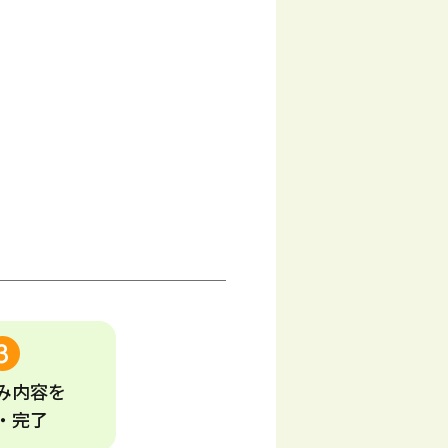
み
内容
を
・完了