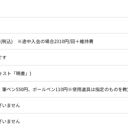
/月(税込) ※途中入会の場合2310円/回＋維持費
です
テキスト「暁書」)
：筆ペン550円、ボールペン110円※使用道具は指定のものを
ざいません
ざいません