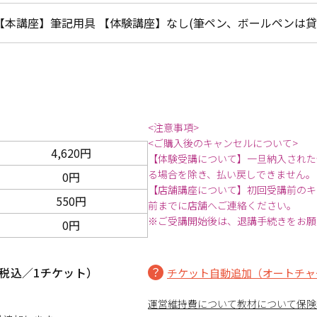
【本講座】筆記用具 【体験講座】なし(筆ペン、ボールペンは貸
<注意事項>
<ご購入後のキャンセルについて>
4,620円
【体験受講について】一旦納入された
る場合を除き、払い戻しできません。
0円
【店舗講座について】初回受講前のキ
550円
前までに店舗へご連絡ください。
※ご受講開始後は、退講手続きをお願
0円
税込／1チケット）
チケット自動追加（オートチャ
運営維持費について
教材について
保険