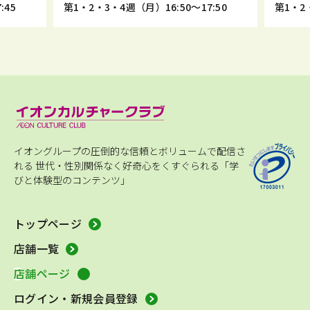
:45
第1・2・3・4週（月）16:50～17:50
第1・2・
イオングループの圧倒的な信頼とボリュームで配信さ
れる
世代・性別関係なく好奇心をくすぐられる「学
びと体験型のコンテンツ」
トップページ
店舗一覧
店舗ページ
ログイン・新規会員登録