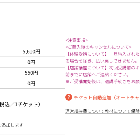
<注意事項>
<ご購入後のキャンセルについて>
5,610円
【体験受講について】一旦納入された
る場合を除き、払い戻しできません。
0円
【店舗講座について】初回受講前のキ
550円
前までに店舗へご連絡ください。
※ご受講開始後は、退講手続きをお願
0円
チケット自動追加（オートチャ
税込／1チケット）
運営維持費について
教材について
保険
動追加します