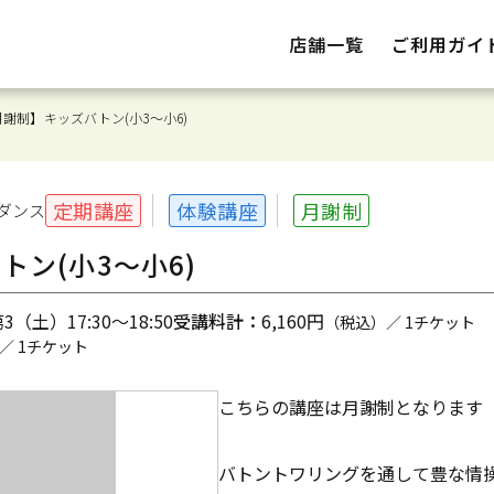
店舗一覧
ご利用ガイ
謝制】キッズバトン(小3～小6)
定期講座
体験講座
月謝制
ダンス
ン(小3～小6)
（土）17:30～18:50
受講料計：
6,160円
（税込）／ 1チケット
／ 1チケット
こちらの講座は月謝制となります
バトントワリングを通して豊な情