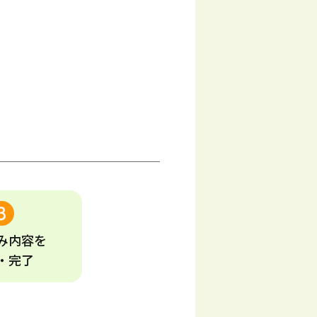
み
内容
を
・完了