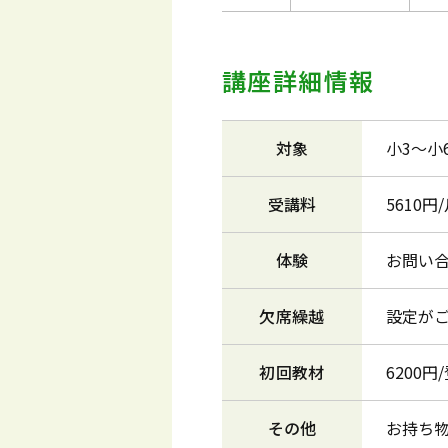
講座詳細情報
対象
小3～小
受講料
5610
体験
お問い
欠席繰越
設定が
初回教材
6200円
その他
お持ち