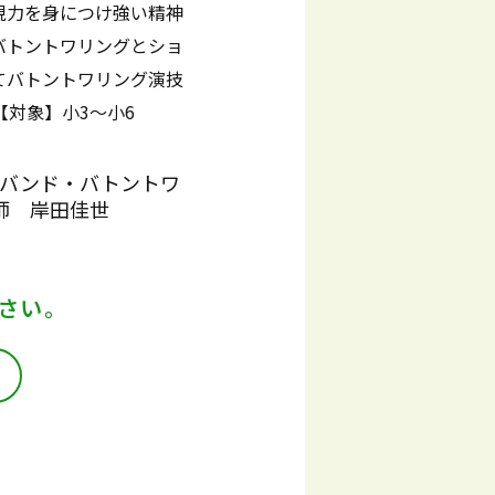
現力を身につけ強い精神
バトントワリングとショ
てバトントワリング演技
【対象】小3～小6
グバンド・バトントワ
師 岸田佳世
さい。