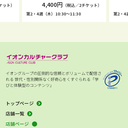
4,400円
ケット）
（税込／2チケット）
第2・4週（木）10:30～11:30
第2・4週
イオングループの圧倒的な信頼とボリュームで配信さ
れる
世代・性別関係なく好奇心をくすぐられる「学
びと体験型のコンテンツ」
トップページ
店舗一覧
店舗ページ