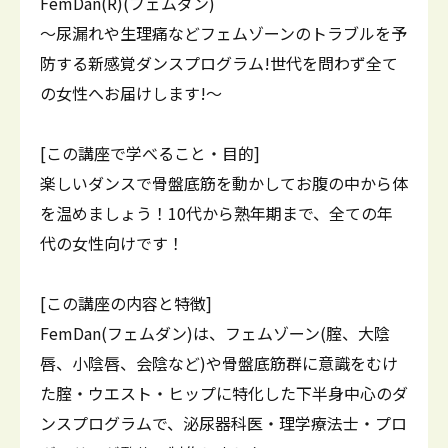
FemDan(R)(フェムダン)
～尿漏れや生理痛などフェムゾーンのトラブルを予
防する新感覚ダンスプログラム!世代を問わず全て
の女性へお届けします!～
[この講座で学べること・目的]
楽しいダンスで骨盤底筋を動かしてお腹の中から体
を温めましょう！10代から熟年期まで、全ての年
代の女性向けです！
[この講座の内容と特徴]
FemDan(フェムダン)は、フェムゾーン(腟、大陰
唇、小陰唇、会陰など)や骨盤底筋群に意識をむけ
た腟・ウエスト・ヒップに特化した下半身中心のダ
ンスプログラムで、泌尿器科医・理学療法士・プロ