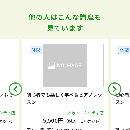
他の人はこんな講座も
見ています
体験
体験
ノレッ
初心者でも楽しく学べるピアノレッ
初心者
スン
スン
シティ店
大阪ドームシティ店
5,500円
ケット）
（税込／2チケット）
第2・4週（日）13:00～13:30
第2・4週