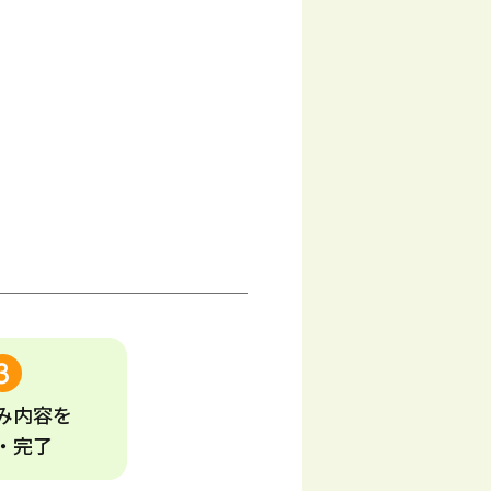
み
内容
を
・完了