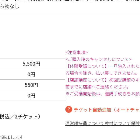
ち物なし
<注意事項>
<ご購入後のキャンセルについて>
5,500円
【体験受講について】一旦納入された
る場合を除き、払い戻しできません。
0円
【店舗講座について】初回受講前のキ
550円
前までに店舗へご連絡ください。
※ご受講開始後は、退講手続きをお願
0円
チケット自動追加（オートチャ
税込／2チケット）
運営維持費について
教材について
保険
動追加します