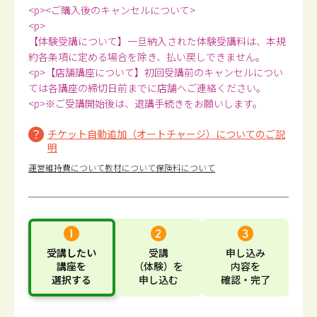
<p><ご購入後のキャンセルについて>
<p>
【体験受講について】一旦納入された体験受講料は、本規
約各条項に定める場合を除き、払い戻しできません。
<p>【店舗講座について】初回受講前のキャンセルについ
ては各講座の締切日前までに店舗へご連絡ください。
<p>※ご受講開始後は、退講手続きをお願いします。
チケット自動追加（オートチャージ）についてのご説
明
運営維持費について
教材について
保険料について
受講したい
受講
申し込み
講座
を
（体験）
を
内容
を
選択する
申し込む
確認・完了