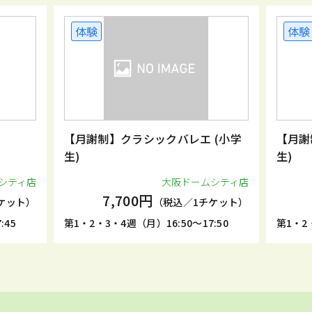
体験
体験
【月謝制】クラシックバレエ (小学
【月謝
生)
生)
シティ店
大阪ドームシティ店
7,700円
ケット）
（税込／1チケット）
:45
第1・2・3・4週（月）16:50～17:50
第1・2・