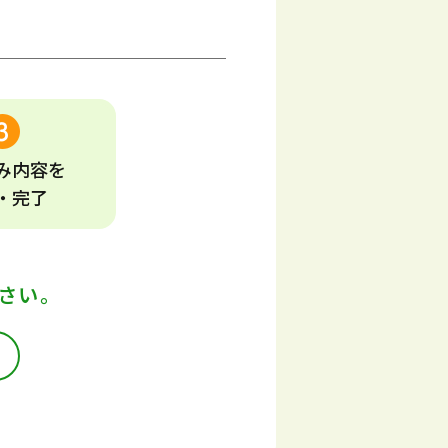
み
内容
を
・完了
さい。