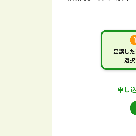
受講した
選択
申し