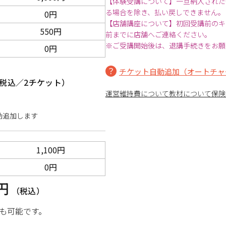
【体験受講について】一旦納入された
る場合を除き、払い戻しできません。
0円
【店舗講座について】初回受講前のキ
550円
前までに店舗へご連絡ください。
※ご受講開始後は、退講手続きをお願
0円
チケット自動追加（オートチャ
税込／2チケット）
運営維持費について
教材について
保険
動追加します
1,100円
0円
0円
（税込）
も可能です。