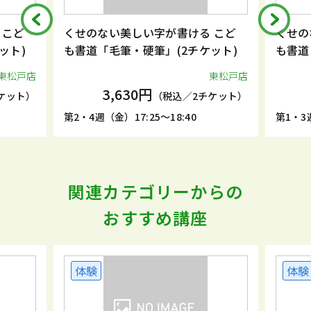
 こど
くせのない美しい字が書ける こど
くせの
ット)
も書道「毛筆・硬筆」(2チケット)
も書道
東松戸店
東松戸店
3,630円
ケット）
（税込／2チケット）
第2・4週（金）17:25～18:40
第1・3週
関連カテゴリーからの
おすすめ講座
体験
体験