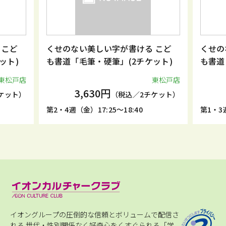
 こど
くせのない美しい字が書ける こど
くせの
ット)
も書道「毛筆・硬筆」(2チケット)
も書道
東松戸店
東松戸店
3,630円
ケット）
（税込／2チケット）
第2・4週（金）17:25～18:40
第1・3週
イオングループの圧倒的な信頼とボリュームで配信さ
れる
世代・性別関係なく好奇心をくすぐられる「学