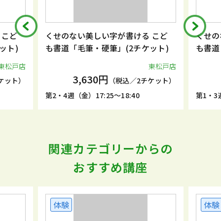
 こど
くせのない美しい字が書ける こど
くせの
ット)
も書道「毛筆・硬筆」(2チケット)
も書道
東松戸店
東松戸店
3,630円
ケット）
（税込／2チケット）
第2・4週（金）17:25～18:40
第1・3週
関連カテゴリーからの
おすすめ講座
体験
体験