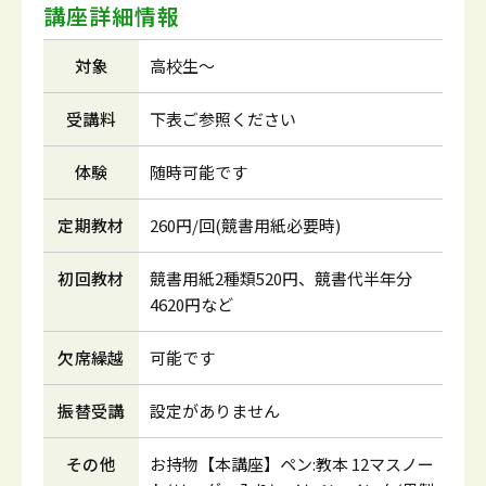
講座詳細情報
対象
高校生～
受講料
下表ご参照ください
体験
随時可能です
定期教材
260円/回(競書用紙必要時)
初回教材
競書用紙2種類520円、競書代半年分
4620円など
欠席繰越
可能です
振替受講
設定がありません
その他
お持物【本講座】ペン:教本 12マスノー