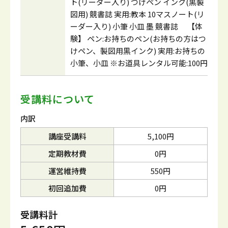
ト(リーダー入り) つけペン インク(黒製
図用) 競書誌 実用:教本 10マスノート(リ
ーダー入り) 小筆 小皿 墨 競書誌 【体
験】 ペン:お持ちのペン(お持ちの方はつ
けペン、製図用黒インク) 実用:お持ちの
小筆、小皿 ※お道具レンタル可能:100円
受講料について
内訳
講座受講料
5,100円
定期教材費
0円
運営維持費
550円
初回追加費
0円
受講料計