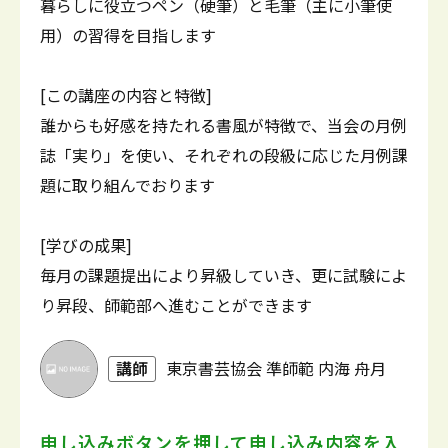
暮らしに役立つペン（硬筆）と毛筆（主に小筆使
用）の習得を目指します
[この講座の内容と特徴]
誰からも好感を持たれる書風が特徴で、当会の月例
誌「実り」を使い、それぞれの段級に応じた月例課
題に取り組んでおります
[学びの成果]
毎月の課題提出により昇級していき、更に試験によ
り昇段、師範部へ進むことができます
講師
東京書芸協会 準師範 内海 舟月
申し込みボタンを押して
申し込み内容を入